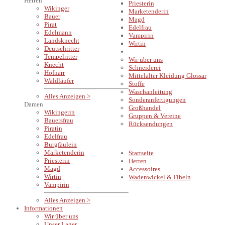
Herren
Priesterin
Wikinger
Marketenderin
Bauer
Magd
Pirat
Edelfrau
Edelmann
Vampirin
Landsknecht
Wirtin
Deutschritter
INFORMATIONEN
Tempelritter
Wir über uns
Knecht
Schneiderei
Hofnarr
Mittelalter Kleidung Glossar
Waldläufer
Stoffe
Waschanleitung
Alles Anzeigen >
Sonderanfertigungen
Damen
Großhandel
Wikingerin
Gruppen & Vereine
Bauersfrau
Rücksendungen
Piratin
Edelfrau
Burgfäulein
Marketenderin
Startseite
Priesterin
Herren
Magd
Accessoires
Wirtin
Wadenwickel & Fibeln
Vampirin
Alles Anzeigen >
Informationen
Wir über uns
Unser Lager