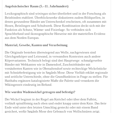
Angelsächsischer Raum (5.–11. Jahrhundert)
Lexikographisch sind
winingas
sicher überliefert und in der Forschung als
Beinbinden etabliert. Überblickswerke diskutieren zudem Bildquellen, in
denen gewundene Bänder am Unterschenkel erscheinen, oft zusammen mit
Hosen, Beinlingen und Schuhwerk. Diese Kombination deckt sich mit der
Funktion als Schutz, Wärme- und Fixierlage. So verbinden sich
Sprachbefund und ikonographische Hinweise mit der materiellen Evidenz
aus dem Norden Europas.
Material, Gewebe, Kanten und Verarbeitung
Die Originale bestehen überwiegend aus Wolle, nachgewiesen sind
Gleichgratköper und Leinwand, in verwandten Kontexten auch andere
Köpervarianten. Technisch belegt sind drei Hauptwege: schmalgewebte
Bänder mit Webkanten wie in Damendorf, Zuschnittbänder mit
versäuberten Kanten wie in Obenaltendorf sowie rechteckige Wickelstücke
mit Schnürbefestigung wie in Søgårds Mose. Diese Vielfalt erklärt regionale
und zeitliche Unterschiede, ohne die Grundfunktion in Frage zu stellen. Für
Haithabu ergänzen katalogisierte Maße die Palette und verankern die
Wikingerzeit eindeutig im Befund.
Wie wurden Wadenwickel getragen und befestigt?
Der Wickel beginnt in der Regel am Knöchel oder über dem Fußrist,
verläuft spiralförmig nach oben und endet knapp unter dem Knie. Das freie
Ende wird unter den letzten Umschlag gesteckt oder mit einem Band
gesichert, wofür Søgårds Mose den Gebrauch von Wollschnüren zeigt.