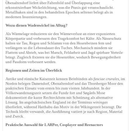
Obenaltendorf liefert über Faltenbild und Überlappung eine
rekonstruierbare Wickelrichtung, was die Praxis gut veranschaulicht.
Metallhaken sind in den behandelten Epochen seltener belegt als in
modernen Inszenierungen.
Wozu dienen Wadenwickel im Alltag?
Als Wärmelage reduzieren sie den Wärmeverlust an einer exponierten
Körperpartie und verbessern den Tragekomfort bei Kälte. Als Nässeschutz
halten sie Tau, Regen und Schlamm von den Hosenbeinen fern und
verlängern so die Lebensdauer des Tuches. Mechanisch mindern sie
Flattern und Abrieb, was bei Marsch, Feldarbeit und Jagd spürbare Vorteile
bringt. Zugleich fixieren sie die Hosenröhre, wodurch Bewegungsfreiheit
und Passform verbessert werden.
Regionen und Zeiten im Überblick
Antike und römische Kaiserzeit kennen Beinbinden als
fasciae crurales
, im
Norden belegen Damendorf, Obenaltendorf und das Thorsberger Moor den
praktischen Einsatz vom ersten bis zum vierten Jahrhundert. In der
Völkerwanderungszeit setzen die Funde fort und Søgårds Mose
dokumentiert die kurze Rechteckform mit Schnürung als alternative
Lösung. Im angelsächsischen England ist der Terminus
winingas
überliefert, während Haithabu das Motiv in der Wikingerzeit bezeugt. Die
Technik bleibt verwandt, die Ausführung variiert je nach Region, Material
und Zweck.
Praktische Auswahl für LARPer, Cosplayer und Reenactors