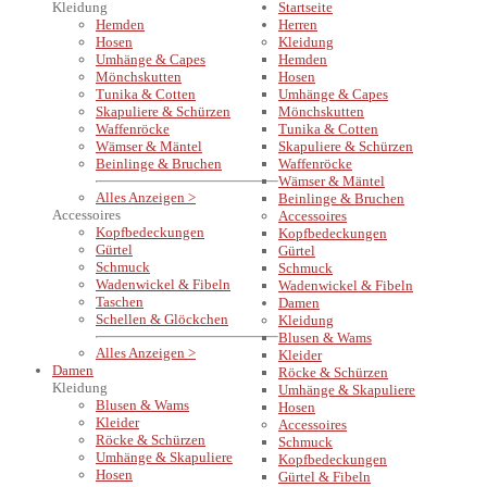
Kleidung
Startseite
Hemden
Herren
Hosen
Kleidung
Umhänge & Capes
Hemden
Mönchskutten
Hosen
Tunika & Cotten
Umhänge & Capes
Skapuliere & Schürzen
Mönchskutten
Waffenröcke
Tunika & Cotten
Wämser & Mäntel
Skapuliere & Schürzen
Beinlinge & Bruchen
Waffenröcke
Wämser & Mäntel
Alles Anzeigen >
Beinlinge & Bruchen
Accessoires
Accessoires
Kopfbedeckungen
Kopfbedeckungen
Gürtel
Gürtel
Schmuck
Schmuck
Wadenwickel & Fibeln
Wadenwickel & Fibeln
Taschen
Damen
Schellen & Glöckchen
Kleidung
Blusen & Wams
Alles Anzeigen >
Kleider
Damen
Röcke & Schürzen
Kleidung
Umhänge & Skapuliere
Blusen & Wams
Hosen
Kleider
Accessoires
Röcke & Schürzen
Schmuck
Umhänge & Skapuliere
Kopfbedeckungen
Hosen
Gürtel & Fibeln