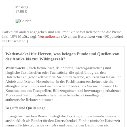
Messing
17,90 €
Falls nicht anders angegeben sind alle Produkte sofort lieferbar und die Preise
inkl. 19% MwSt., zzgl.
Versandkosten
(Ab einem Bestellwert von 40€ portofrei
in Deutschland!)
Wadenwickel für Herren, was belegen Funde und Quellen von
der Antike bis zur Wikingerzeit?
Wadenwickel
(auch
Beinwickel
,
Beinbinden
,
Wickelgamaschen
) sind
längliche Textilstreifen oder Tuchstücke, die spiralförmig um den
Unterschenkel gewickelt werden. Sie bieten Wärme, schützen vor Nässe und
Abrieb und fixieren Hosenbeine. In der Fachliteratur erscheinen sie als
altenglische
winingas
und im römischen Kontext als
fasciae crurales
. Die
Kombination aus Textquellen, Bildzeugnissen und hervorragend erhaltenen
Moor- und Siedlungsfunden liefert eine belastbare Grundlage für
authentische Rekonstruktionen.
Begriffe und Quellenlage
Im angelsächsischen Bereich belegt die Lexikographie
wining
/
winingas
ausdrücklich als Bänder für den Unterschenkel. Für die römische Kaiserzeit
nennen Fachtexte
fasciae crurales
und beschreiben Beinbinden als