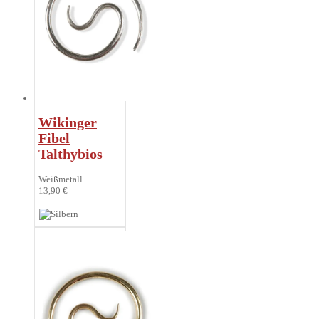
Wikinger
Fibel
Talthybios
Weißmetall
13,90 €