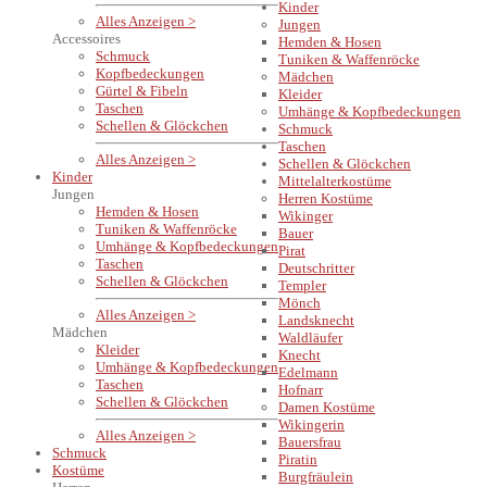
Kinder
Alles Anzeigen >
Jungen
Accessoires
Hemden & Hosen
Schmuck
Tuniken & Waffenröcke
Kopfbedeckungen
Mädchen
Gürtel & Fibeln
Kleider
Taschen
Umhänge & Kopfbedeckungen
Schellen & Glöckchen
Schmuck
Taschen
Alles Anzeigen >
Schellen & Glöckchen
Kinder
Mittelalterkostüme
Jungen
Herren Kostüme
Hemden & Hosen
Wikinger
Tuniken & Waffenröcke
Bauer
Umhänge & Kopfbedeckungen
Pirat
Taschen
Deutschritter
Schellen & Glöckchen
Templer
Mönch
Alles Anzeigen >
Landsknecht
Mädchen
Waldläufer
Kleider
Knecht
Umhänge & Kopfbedeckungen
Edelmann
Taschen
Hofnarr
Schellen & Glöckchen
Damen Kostüme
Wikingerin
Alles Anzeigen >
Bauersfrau
Schmuck
Piratin
Kostüme
Burgfräulein