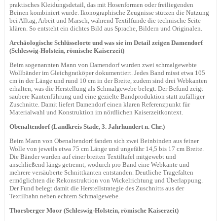
praktisches Kleidungsdetail, das mit Hosenformen oder freiliegenden
Beinen kombiniert wurde. Ikonographische Zeugnisse stützen die Nutzung
bei Alltag, Arbeit und Marsch, während Textilfunde die technische Seite
klären. So entsteht ein dichtes Bild aus Sprache, Bildern und Originalen.
Archäologische Schlüsselorte und was sie im Detail zeigen
Damendorf
(Schleswig-Holstein, römische Kaiserzeit)
Beim sogenannten Mann von Damendorf wurden zwei schmalgewebte
Wollbänder im Gleichgratköper dokumentiert. Jedes Band misst etwa 105
cm in der Länge und rund 10 cm in der Breite, zudem sind drei Webkanten
erhalten, was die Herstellung als Schmalgewebe belegt. Der Befund zeigt
saubere Kantenführung und eine gezielte Bandproduktion statt zufälliger
Zuschnitte. Damit liefert Damendorf einen klaren Referenzpunkt für
Materialwahl und Konstruktion im nördlichen Kaiserzeitkontext.
Obenaltendorf (Landkreis Stade, 3. Jahrhundert n. Chr.)
Beim Mann von Obenaltendorf fanden sich zwei Beinbinden aus feiner
Wolle von jeweils etwa 75 cm Länge und ungefähr 14,5 bis 17 cm Breite.
Die Bänder wurden auf einer breiten Textiltafel mitgewebt und
anschließend längs getrennt, wodurch pro Band eine Webkante und
mehrere versäuberte Schnittkanten entstanden. Deutliche Tragefalten
ermöglichten die Rekonstruktion von Wickelrichtung und Überlappung.
Der Fund belegt damit die Herstellstrategie des Zuschnitts aus der
Textilbahn neben echtem Schmalgewebe.
Thorsberger Moor (Schleswig-Holstein, römische Kaiserzeit)