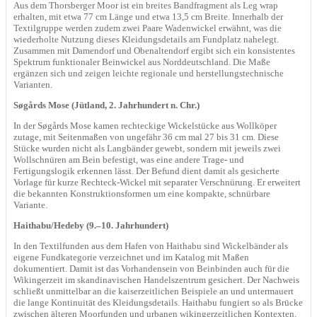
Aus dem Thorsberger Moor ist ein breites Bandfragment als Leg wrap
erhalten, mit etwa 77 cm Länge und etwa 13,5 cm Breite. Innerhalb der
Textilgruppe werden zudem zwei Paare Wadenwickel erwähnt, was die
wiederholte Nutzung dieses Kleidungsdetails am Fundplatz nahelegt.
Zusammen mit Damendorf und Obenaltendorf ergibt sich ein konsistentes
Spektrum funktionaler Beinwickel aus Norddeutschland. Die Maße
ergänzen sich und zeigen leichte regionale und herstellungstechnische
Varianten.
Søgårds Mose (Jütland, 2. Jahrhundert n. Chr.)
In der Søgårds Mose kamen rechteckige Wickelstücke aus Wollköper
zutage, mit Seitenmaßen von ungefähr 36 cm mal 27 bis 31 cm. Diese
Stücke wurden nicht als Langbänder gewebt, sondern mit jeweils zwei
Wollschnüren am Bein befestigt, was eine andere Trage- und
Fertigungslogik erkennen lässt. Der Befund dient damit als gesicherte
Vorlage für kurze Rechteck-Wickel mit separater Verschnürung. Er erweitert
die bekannten Konstruktionsformen um eine kompakte, schnürbare
Variante.
Haithabu/Hedeby (9.–10. Jahrhundert)
In den Textilfunden aus dem Hafen von Haithabu sind Wickelbänder als
eigene Fundkategorie verzeichnet und im Katalog mit Maßen
dokumentiert. Damit ist das Vorhandensein von Beinbinden auch für die
Wikingerzeit im skandinavischen Handelszentrum gesichert. Der Nachweis
schließt unmittelbar an die kaiserzeitlichen Beispiele an und untermauert
die lange Kontinuität des Kleidungsdetails. Haithabu fungiert so als Brücke
zwischen älteren Moorfunden und urbanen wikingerzeitlichen Kontexten.