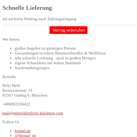
Schnelle Lieferung
am nächsten Werktag nach Zahlungseingang
Vertrag widerrufen
Wir bieten
großes Angebot zu günstigen Preisen
Gewandungen in reinen Baumwollstoffen & Wollfilzen
sehr schnelle Lieferung - auch in großen Mengen
eigene Schneiderei mit hohen Standards
Sonderanfertigungen
Kontakt
Billy Held
Breitensteinstr. 31
85567 Grafing b. München
+498092336422
mail@mittelalterliche-kleidung.com
Follow Us
hemad.de
@Hemad_de