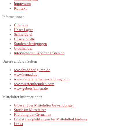
Impressum
Kontakt
Informationen
Über uns
Unser Lager
Schneiderei
Unsere Stoffe
Sonderanfertigungen
Großhandel
Interview auf ExpertenTesten.de
Unsere anderen Seiten
www.buddhafiguren.de
www.hemad.de
www.mittelalterliche-kleidung.com
www.westernhemden.com
www.gebetsfahnen.de
Mittelalter Informationen
Glossar über Mittelalter Gewandungen
Stoffe im Mittelalter
Kleidung der Germanen
Literaturempfehlungen für Mittelalterkleidung
Links