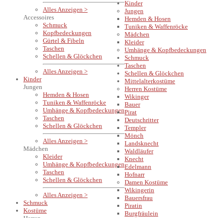
Kinder
Alles Anzeigen >
Jungen
Accessoires
Hemden & Hosen
Schmuck
Tuniken & Waffenröcke
Kopfbedeckungen
Mädchen
Gürtel & Fibeln
Kleider
Taschen
Umhänge & Kopfbedeckungen
Schellen & Glöckchen
Schmuck
Taschen
Alles Anzeigen >
Schellen & Glöckchen
Kinder
Mittelalterkostüme
Jungen
Herren Kostüme
Hemden & Hosen
Wikinger
Tuniken & Waffenröcke
Bauer
Umhänge & Kopfbedeckungen
Pirat
Taschen
Deutschritter
Schellen & Glöckchen
Templer
Mönch
Alles Anzeigen >
Landsknecht
Mädchen
Waldläufer
Kleider
Knecht
Umhänge & Kopfbedeckungen
Edelmann
Taschen
Hofnarr
Schellen & Glöckchen
Damen Kostüme
Wikingerin
Alles Anzeigen >
Bauersfrau
Schmuck
Piratin
Kostüme
Burgfräulein