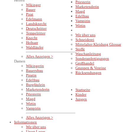
Herren
Priesterin
Wikinger
Marketenderin
Bauer
Magd
Pirat
Edelfrau
Edelmann
Vampirin
Landsknecht
Wirtin
Deutschritter
INFORMATIONEN
Tempelritter
Wir über uns
Knecht
Schneiderei
Hofnarr
Mittelalter Kleidung Glossar
Waldläufer
Stoffe
Waschanleitung
Alles Anzeigen >
Sonderanfertigungen
Damen
Großhandel
Wikingerin
Gruppen & Vereine
Bauersfrau
Rücksendungen
Piratin
Edelfrau
Burgfäulein
Marketenderin
Startseite
Priesterin
Kinder
Magd
Jungen
Wirtin
Vampirin
Alles Anzeigen >
Informationen
Wir über uns
Unser Lager