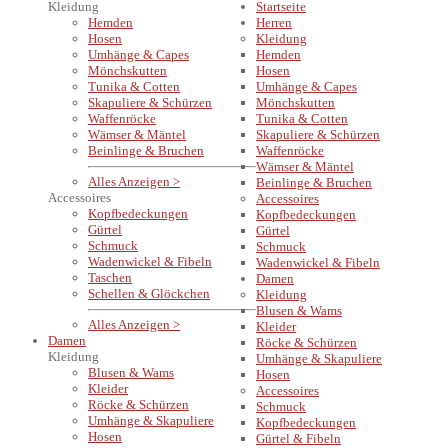
Kleidung
Startseite
Hemden
Herren
Hosen
Kleidung
Umhänge & Capes
Hemden
Mönchskutten
Hosen
Tunika & Cotten
Umhänge & Capes
Skapuliere & Schürzen
Mönchskutten
Waffenröcke
Tunika & Cotten
Wämser & Mäntel
Skapuliere & Schürzen
Beinlinge & Bruchen
Waffenröcke
Wämser & Mäntel
Alles Anzeigen >
Beinlinge & Bruchen
Accessoires
Accessoires
Kopfbedeckungen
Kopfbedeckungen
Gürtel
Gürtel
Schmuck
Schmuck
Wadenwickel & Fibeln
Wadenwickel & Fibeln
Taschen
Damen
Schellen & Glöckchen
Kleidung
Blusen & Wams
Alles Anzeigen >
Kleider
Damen
Röcke & Schürzen
Kleidung
Umhänge & Skapuliere
Blusen & Wams
Hosen
Kleider
Accessoires
Röcke & Schürzen
Schmuck
Umhänge & Skapuliere
Kopfbedeckungen
Hosen
Gürtel & Fibeln