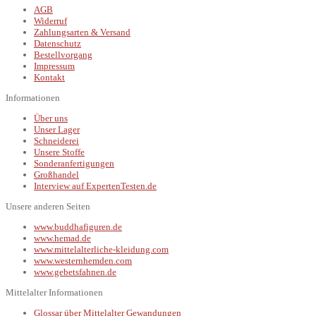
AGB
Widerruf
Zahlungsarten & Versand
Datenschutz
Bestellvorgang
Impressum
Kontakt
Informationen
Über uns
Unser Lager
Schneiderei
Unsere Stoffe
Sonderanfertigungen
Großhandel
Interview auf ExpertenTesten.de
Unsere anderen Seiten
www.buddhafiguren.de
www.hemad.de
www.mittelalterliche-kleidung.com
www.westernhemden.com
www.gebetsfahnen.de
Mittelalter Informationen
Glossar über Mittelalter Gewandungen