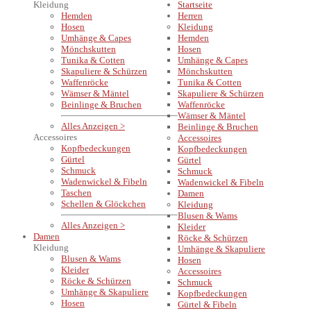
Kleidung
Startseite
Hemden
Herren
Hosen
Kleidung
Umhänge & Capes
Hemden
Mönchskutten
Hosen
Tunika & Cotten
Umhänge & Capes
Skapuliere & Schürzen
Mönchskutten
Waffenröcke
Tunika & Cotten
Wämser & Mäntel
Skapuliere & Schürzen
Beinlinge & Bruchen
Waffenröcke
Wämser & Mäntel
Alles Anzeigen >
Beinlinge & Bruchen
Accessoires
Accessoires
Kopfbedeckungen
Kopfbedeckungen
Gürtel
Gürtel
Schmuck
Schmuck
Wadenwickel & Fibeln
Wadenwickel & Fibeln
Taschen
Damen
Schellen & Glöckchen
Kleidung
Blusen & Wams
Alles Anzeigen >
Kleider
Damen
Röcke & Schürzen
Kleidung
Umhänge & Skapuliere
Blusen & Wams
Hosen
Kleider
Accessoires
Röcke & Schürzen
Schmuck
Umhänge & Skapuliere
Kopfbedeckungen
Hosen
Gürtel & Fibeln