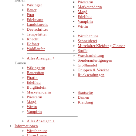
Herren
Priesterin
Wikinger
Marketenderin
Bauer
Magd
Pirat
Edelfrau
Edelmann
Vampirin
Landsknecht
Wirtin
Deutschritter
INFORMATIONEN
Tempelritter
Wir über uns
Knecht
Schneiderei
Hofnarr
Mittelalter Kleidung Glossar
Waldläufer
Stoffe
Waschanleitung
Alles Anzeigen >
Sonderanfertigungen
Damen
Großhandel
Wikingerin
Gruppen & Vereine
Bauersfrau
Rücksendungen
Piratin
Edelfrau
Burgfäulein
Marketenderin
Startseite
Priesterin
Damen
Magd
Kleidung
Wirtin
Vampirin
Alles Anzeigen >
Informationen
Wir über uns
Unser Lager