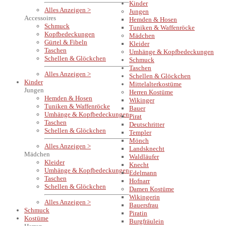
Kinder
Alles Anzeigen >
Jungen
Accessoires
Hemden & Hosen
Schmuck
Tuniken & Waffenröcke
Kopfbedeckungen
Mädchen
Gürtel & Fibeln
Kleider
Taschen
Umhänge & Kopfbedeckungen
Schellen & Glöckchen
Schmuck
Taschen
Alles Anzeigen >
Schellen & Glöckchen
Kinder
Mittelalterkostüme
Jungen
Herren Kostüme
Hemden & Hosen
Wikinger
Tuniken & Waffenröcke
Bauer
Umhänge & Kopfbedeckungen
Pirat
Taschen
Deutschritter
Schellen & Glöckchen
Templer
Mönch
Alles Anzeigen >
Landsknecht
Mädchen
Waldläufer
Kleider
Knecht
Umhänge & Kopfbedeckungen
Edelmann
Taschen
Hofnarr
Schellen & Glöckchen
Damen Kostüme
Wikingerin
Alles Anzeigen >
Bauersfrau
Schmuck
Piratin
Kostüme
Burgfräulein