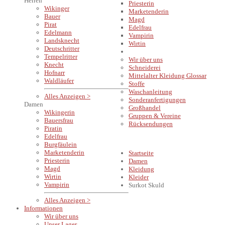
Herren
Priesterin
Wikinger
Marketenderin
Bauer
Magd
Pirat
Edelfrau
Edelmann
Vampirin
Landsknecht
Wirtin
Deutschritter
INFORMATIONEN
Tempelritter
Wir über uns
Knecht
Schneiderei
Hofnarr
Mittelalter Kleidung Glossar
Waldläufer
Stoffe
Waschanleitung
Alles Anzeigen >
Sonderanfertigungen
Damen
Großhandel
Wikingerin
Gruppen & Vereine
Bauersfrau
Rücksendungen
Piratin
Edelfrau
Burgfäulein
Marketenderin
Startseite
Priesterin
Damen
Magd
Kleidung
Wirtin
Kleider
Vampirin
Surkot Skuld
Alles Anzeigen >
Informationen
Wir über uns
Unser Lager