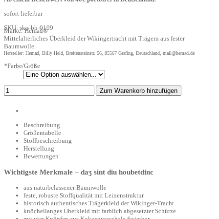
sofort lieferbar
SKU:
sku-bh-0199
Marke:
Hemad®
Mittelalterliches Überkleid der Wikingertracht mit Trägern aus fester
Baumwolle.
Hersteller: Hemad, Billy Held, Breitensteinstr. 56, 85567 Grafing, Deutschland, mail@hemad.de
*
Farbe/Größe
Zum Warenkorb hinzufügen
Beschreibung
Größentabelle
Stoffbeschreibung
Herstellung
Bewertungen
Wichtigste Merkmale – daʒ sint diu houbetdinc
aus naturbelassener Baumwolle
feste, robuste Stoffqualität mit Leinenstruktur
historisch authentisches Trägerkleid der Wikinger-Tracht
knöchellanges Überkleid mit farblich abgesetzter Schürze
mit vier Knöpfen aus Kokosnussschale fixierbar