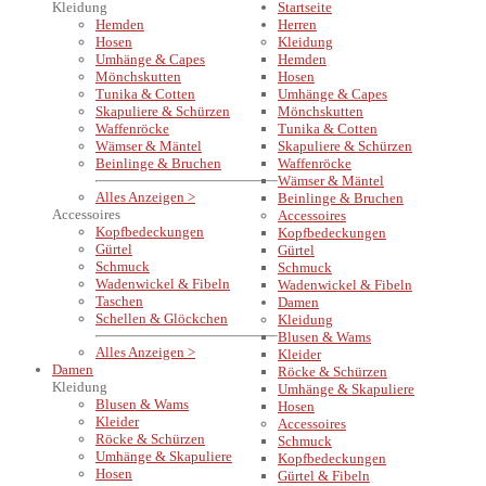
Kleidung
Startseite
Hemden
Herren
Hosen
Kleidung
Umhänge & Capes
Hemden
Mönchskutten
Hosen
Tunika & Cotten
Umhänge & Capes
Skapuliere & Schürzen
Mönchskutten
Waffenröcke
Tunika & Cotten
Wämser & Mäntel
Skapuliere & Schürzen
Beinlinge & Bruchen
Waffenröcke
Wämser & Mäntel
Alles Anzeigen >
Beinlinge & Bruchen
Accessoires
Accessoires
Kopfbedeckungen
Kopfbedeckungen
Gürtel
Gürtel
Schmuck
Schmuck
Wadenwickel & Fibeln
Wadenwickel & Fibeln
Taschen
Damen
Schellen & Glöckchen
Kleidung
Blusen & Wams
Alles Anzeigen >
Kleider
Damen
Röcke & Schürzen
Kleidung
Umhänge & Skapuliere
Blusen & Wams
Hosen
Kleider
Accessoires
Röcke & Schürzen
Schmuck
Umhänge & Skapuliere
Kopfbedeckungen
Hosen
Gürtel & Fibeln