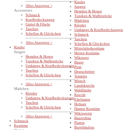
Kinder
Alles Anzeigen >
Jungen
Accessoires
Hemden & Hosen
Schmuck
Tuniken & Waffenröcke
Kopfbedeckungen
Mädchen
Gürtel & Fibeln
Kleider
Taschen
Umhänge & Kopfbedeckungen
Schellen & Glöckchen
Schmuck
Taschen
Alles Anzeigen >
Schellen & Glöckchen
Kinder
Mittelalterkostüme
Jungen
Herren Kostüme
Hemden & Hosen
Wikinger
Tuniken & Waffenröcke
Bauer
Umhänge & Kopfbedeckungen
Pirat
Taschen
Deutschritter
Schellen & Glöckchen
Templer
Mönch
Alles Anzeigen >
Landsknecht
Mädchen
Waldläufer
Kleider
Knecht
Umhänge & Kopfbedeckungen
Edelmann
Taschen
Hofnarr
Schellen & Glöckchen
Damen Kostüme
Wikingerin
Alles Anzeigen >
Bauersfrau
Schmuck
Piratin
Kostüme
Burgfräulein