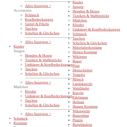
Kinder
Alles Anzeigen >
Jungen
Accessoires
Hemden & Hosen
Schmuck
Tuniken & Waffenröcke
Kopfbedeckungen
Mädchen
Gürtel & Fibeln
Kleider
Taschen
Umhänge & Kopfbedeckungen
Schellen & Glöckchen
Schmuck
Taschen
Alles Anzeigen >
Schellen & Glöckchen
Kinder
Mittelalterkostüme
Jungen
Herren Kostüme
Hemden & Hosen
Wikinger
Tuniken & Waffenröcke
Bauer
Umhänge & Kopfbedeckungen
Pirat
Taschen
Deutschritter
Schellen & Glöckchen
Templer
Mönch
Alles Anzeigen >
Landsknecht
Mädchen
Waldläufer
Kleider
Knecht
Umhänge & Kopfbedeckungen
Edelmann
Taschen
Hofnarr
Schellen & Glöckchen
Damen Kostüme
Wikingerin
Alles Anzeigen >
Bauersfrau
Schmuck
Piratin
Kostüme
Burgfräulein