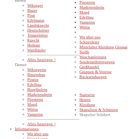
Herren
Priesterin
Wikinger
Marketenderin
Bauer
Magd
Pirat
Edelfrau
Edelmann
Vampirin
Landsknecht
Wirtin
Deutschritter
INFORMATIONEN
Tempelritter
Wir über uns
Knecht
Schneiderei
Hofnarr
Mittelalter Kleidung Glossar
Waldläufer
Stoffe
Waschanleitung
Alles Anzeigen >
Sonderanfertigungen
Damen
Großhandel
Wikingerin
Gruppen & Vereine
Bauersfrau
Rücksendungen
Piratin
Edelfrau
Burgfäulein
Marketenderin
Startseite
Priesterin
Herren
Magd
Kleidung
Wirtin
Skapuliere & Schürzen
Vampirin
Skapulier Schibert
Alles Anzeigen >
Informationen
Wir über uns
Unser Lager