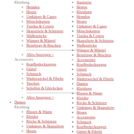
Kleidung
Startseite
Hemden
Herren
Hosen
Kleidung
Umhänge & Capes
Hemden
Mönchskutten
Hosen
Tunika & Cotten
Umhänge & Capes
Skapuliere & Schürzen
Mönchskutten
Waffenröcke
Tunika & Cotten
Wämser & Mäntel
Skapuliere & Schürzen
Beinlinge & Bruchen
Waffenröcke
Wämser & Mäntel
Alles Anzeigen >
Beinlinge & Bruchen
Accessoires
Accessoires
Kopfbedeckungen
Kopfbedeckungen
Gürtel
Gürtel
Schmuck
Schmuck
Wadenwickel & Fibeln
Wadenwickel & Fibeln
Taschen
Damen
Schellen & Glöckchen
Kleidung
Blusen & Wams
Alles Anzeigen >
Kleider
Damen
Röcke & Schürzen
Kleidung
Umhänge & Skapuliere
Blusen & Wams
Hosen
Kleider
Accessoires
Röcke & Schürzen
Schmuck
Umhänge & Skapuliere
Kopfbedeckungen
Hosen
Gürtel & Fibeln