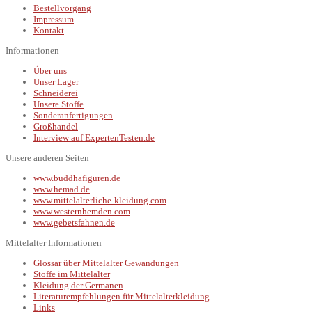
Bestellvorgang
Impressum
Kontakt
Informationen
Über uns
Unser Lager
Schneiderei
Unsere Stoffe
Sonderanfertigungen
Großhandel
Interview auf ExpertenTesten.de
Unsere anderen Seiten
www.buddhafiguren.de
www.hemad.de
www.mittelalterliche-kleidung.com
www.westernhemden.com
www.gebetsfahnen.de
Mittelalter Informationen
Glossar über Mittelalter Gewandungen
Stoffe im Mittelalter
Kleidung der Germanen
Literaturempfehlungen für Mittelalterkleidung
Links