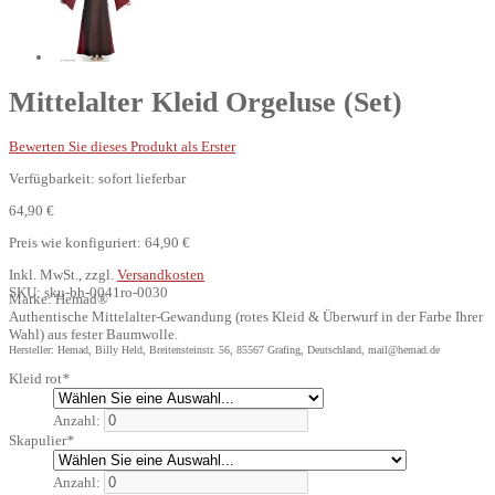
Mittelalter Kleid Orgeluse (Set)
Bewerten Sie dieses Produkt als Erster
Verfügbarkeit:
sofort lieferbar
64,90 €
Preis wie konfiguriert:
64,90 €
Inkl. MwSt., zzgl.
Versandkosten
SKU:
sku-bh-0041ro-0030
Marke:
Hemad®
Authentische Mittelalter-Gewandung (rotes Kleid & Überwurf in der Farbe Ihrer
Wahl) aus fester Baumwolle.
Hersteller: Hemad, Billy Held, Breitensteinstr. 56, 85567 Grafing, Deutschland, mail@hemad.de
Kleid rot
*
Anzahl:
Skapulier
*
Anzahl: