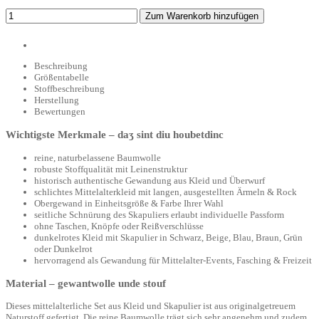
Zum Warenkorb hinzufügen
Beschreibung
Größentabelle
Stoffbeschreibung
Herstellung
Bewertungen
Wichtigste Merkmale – daʒ sint diu houbetdinc
reine, naturbelassene Baumwolle
robuste Stoffqualität mit Leinenstruktur
historisch authentische Gewandung aus Kleid und Überwurf
schlichtes Mittelalterkleid mit langen, ausgestellten Ärmeln & Rock
Obergewand in Einheitsgröße & Farbe Ihrer Wahl
seitliche Schnürung des Skapuliers erlaubt individuelle Passform
ohne Taschen, Knöpfe oder Reißverschlüsse
dunkelrotes Kleid mit Skapulier in Schwarz, Beige, Blau, Braun, Grün
oder Dunkelrot
hervorragend als Gewandung für Mittelalter-Events, Fasching & Freizeit
Material – gewantwolle unde stouf
Dieses mittelalterliche Set aus Kleid und Skapulier ist aus originalgetreuem
Naturstoff gefertigt. Die reine Baumwolle trägt sich sehr angenehm und zudem