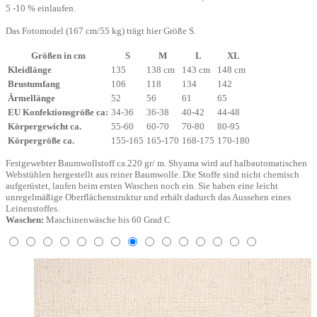
5 -10 % einlaufen.
Das Fotomodel (167 cm/55 kg) trägt hier Größe S.
Größen in cm
S
M
L
XL
Kleidlänge
135
138 cm
143 cm
148 cm
Brustumfang
106
118
134
142
Ärmellänge
52
56
61
65
EU Konfektionsgröße ca:
34-36
36-38
40-42
44-48
Körpergewicht ca.
55-60
60-70
70-80
80-95
Körpergröße ca.
155-165
165-170
168-175
170-180
Festgewebter Baumwollstoff ca.220 gr/ m. Shyama wird auf halbautomatischen
Webstühlen hergestellt aus reiner Baumwolle. Die Stoffe sind nicht chemisch
aufgerüstet, laufen beim ersten Waschen noch ein. Sie haben eine leicht
unregelmäßige Oberflächenstruktur und erhält dadurch das Aussehen eines
Leinenstoffes.
Waschen:
Maschinenwäsche bis 60 Grad C