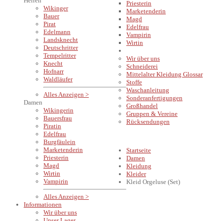
Herren
Priesterin
Wikinger
Marketenderin
Bauer
Magd
Pirat
Edelfrau
Edelmann
Vampirin
Landsknecht
Wirtin
Deutschritter
INFORMATIONEN
Tempelritter
Wir über uns
Knecht
Schneiderei
Hofnarr
Mittelalter Kleidung Glossar
Waldläufer
Stoffe
Waschanleitung
Alles Anzeigen >
Sonderanfertigungen
Damen
Großhandel
Wikingerin
Gruppen & Vereine
Bauersfrau
Rücksendungen
Piratin
Edelfrau
Burgfäulein
Marketenderin
Startseite
Priesterin
Damen
Magd
Kleidung
Wirtin
Kleider
Vampirin
Kleid Orgeluse (Set)
Alles Anzeigen >
Informationen
Wir über uns
Unser Lager