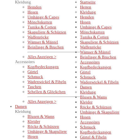
Kleidung
Startseite
Hemden
Herren
Hosen
Kleidung
Umhänge & Capes
Hemden
Mönchskutten
Hosen
Tunika & Cotten
Umhänge & Capes
Skapuliere & Schürzen
Mönchskutten
Waffenröcke
Tunika & Cotten
Wämser & Mäntel
Skapuliere & Schürzen
Beinlinge & Bruchen
Waffenröcke
Wämser & Mäntel
Alles Anzeigen >
Beinlinge & Bruchen
Accessoires
Accessoires
Kopfbedeckungen
Kopfbedeckungen
Gürtel
Gürtel
Schmuck
Schmuck
Wadenwickel & Fibeln
Wadenwickel & Fibeln
Taschen
Damen
Schellen & Glöckchen
Kleidung
Blusen & Wams
Alles Anzeigen >
Kleider
Damen
Röcke & Schürzen
Kleidung
Umhänge & Skapuliere
Blusen & Wams
Hosen
Kleider
Accessoires
Röcke & Schürzen
Schmuck
Umhänge & Skapuliere
Kopfbedeckungen
Hosen
Gürtel & Fibeln