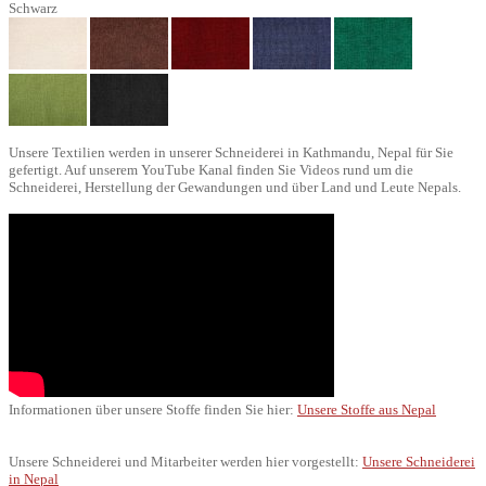
Schwarz
Unsere Textilien werden in unserer Schneiderei in Kathmandu, Nepal für Sie
gefertigt. Auf unserem YouTube Kanal finden Sie Videos rund um die
Schneiderei, Herstellung der Gewandungen und über Land und Leute Nepals.
Informationen über unsere Stoffe finden Sie hier:
Unsere Stoffe aus Nepal
Unsere Schneiderei und Mitarbeiter werden hier vorgestellt:
Unsere Schneiderei
in Nepal