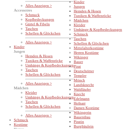
Kinder
Alles Anzeigen >
Jungen
Accessoires
Hemden & Hosen
Schmuck
Tuniken & Waffenröcke
Kopfbedeckungen
Mädchen
Gürtel & Fibeln
Kleider
Taschen
Umhänge & Kopfbedeckungen
Schellen & Glöckchen
Schmuck
Taschen
Alles Anzeigen >
Schellen & Glöckchen
Kinder
Mittelalterkostüme
Jungen
Herren Kostüme
Hemden & Hosen
Wikinger
Tuniken & Waffenröcke
Bauer
Umhänge & Kopfbedeckungen
Pirat
Taschen
Deutschritter
Schellen & Glöckchen
Templer
Mönch
Alles Anzeigen >
Landsknecht
Mädchen
Waldläufer
Kleider
Knecht
Umhänge & Kopfbedeckungen
Edelmann
Taschen
Hofnarr
Schellen & Glöckchen
Damen Kostüme
Wikingerin
Alles Anzeigen >
Bauersfrau
Schmuck
Piratin
Kostüme
Burgfräulein