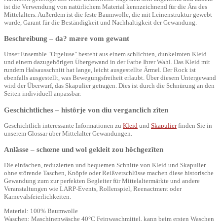
ist die Verwendung von natürlichem Material kennzeichnend für die Ära des
Mittelalters. Außerdem ist die feste Baumwolle, die mit Leinenstruktur gewebt
wurde, Garant für die Beständigkeit und Nachhaltigkeit der Gewandung.
Beschreibung – da? mære vom gewant
Unser Ensemble "Orgeluse" besteht aus einem schlichten, dunkelroten Kleid
und einem dazugehörigen Übergewand in der Farbe Ihrer Wahl. Das Kleid mit
rundem Halsausschnitt hat lange, leicht ausgestellte Ärmel. Der Rock ist
ebenfalls ausgestellt, was Bewegungsfreiheit erlaubt. Über diesem Untergewand
wird der Überwurf, das Skapulier getragen. Dies ist durch die Schnürung an den
Seiten individuell anpassbar.
Geschichtliches – histôrje von diu verganclich zîten
Geschichtlich interessante Informationen zu
Kleid
und
Skapulier
finden Sie in
unserem Glossar über Mittelalter Gewandungen.
Anlässe – schœne und wol gekleit zou hôchgezîten
Die einfachen, reduzierten und bequemen Schnitte von Kleid und Skapulier
ohne störende Taschen, Knöpfe oder Reißverschlüsse machen diese historische
Gewandung zum zur perfekten Begleiter für Mittelaltermärkte und andere
Veranstaltungen wie LARP-Events, Rollenspiel, Reenactment oder
Karnevalsfeierlichkeiten.
Material: 100% Baumwolle
Waschen: Maschinenwäsche 40°C Feinwaschmittel, kann beim ersten Waschen